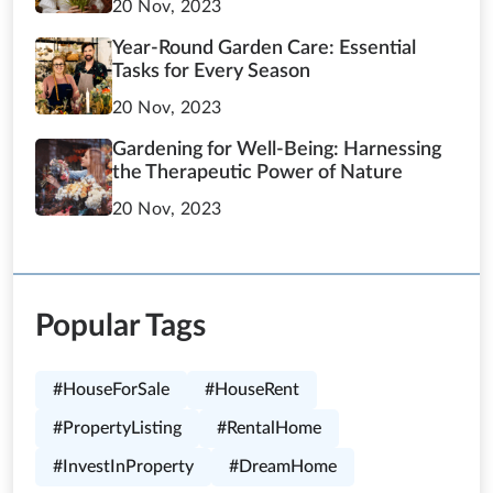
20 Nov, 2023
Year-Round Garden Care: Essential
Tasks for Every Season
20 Nov, 2023
Gardening for Well-Being: Harnessing
the Therapeutic Power of Nature
20 Nov, 2023
Popular Tags
#HouseForSale
#HouseRent
#PropertyListing
#RentalHome
#InvestInProperty
#DreamHome